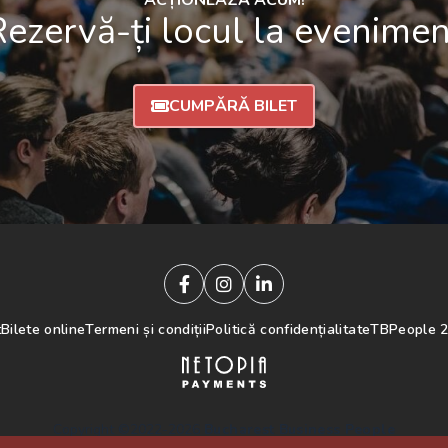
ACȚIONEAZĂ ACUM!
Rezervă-ți locul la evenimen
CUMPĂRĂ BILET
t
Bilete online
Termeni și condiții
Politică confidențialitate
TBPeople 2
Copyright ©2022-2026
Bucharest Business People